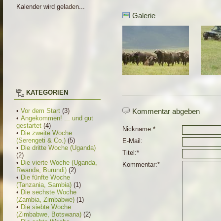
Kalender wird geladen...
Galerie
KATEGORIEN
•
Vor dem Start
(3)
Kommentar abgeben
•
Angekommen! ... und gut
gestartet
(4)
Nickname:*
•
Die zweite Woche
(Serengeti & Co.)
(5)
E-Mail:
•
Die dritte Woche (Uganda)
Titel:*
(2)
•
Die vierte Woche (Uganda,
Kommentar:*
Rwanda, Burundi)
(2)
•
Die fünfte Woche
(Tanzania, Sambia)
(1)
•
Die sechste Woche
(Zambia, Zimbabwe)
(1)
•
Die siebte Woche
(Zimbabwe, Botswana)
(2)