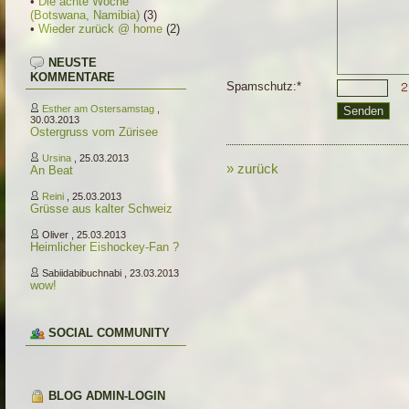
•
Die achte Woche
(Botswana, Namibia)
(3)
•
Wieder zurück @ home
(2)
NEUSTE
KOMMENTARE
Spamschutz:*
Esther am Ostersamstag
,
30.03.2013
Ostergruss vom Zürisee
Ursina
, 25.03.2013
» zurück
An Beat
Reini
, 25.03.2013
Grüsse aus kalter Schweiz
Oliver , 25.03.2013
Heimlicher Eishockey-Fan ?
Sabiidabibuchnabi , 23.03.2013
wow!
SOCIAL COMMUNITY
BLOG ADMIN-LOGIN