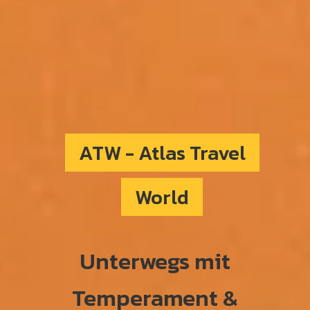
ATW - Atlas Travel
World
Unterwegs mit
Temperament &