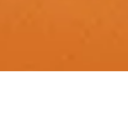
ATW Abenteuer Touren
4x4 Erlebnis &
Abenteuer seit 1980