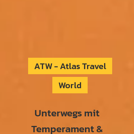
ATW - Atlas Travel
World
Unterwegs mit
Temperament &