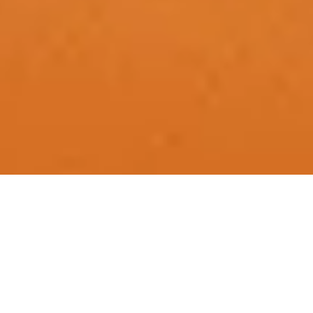
ATW Abenteuer Touren
4x4 Erlebnis &
Abenteuer seit 1980