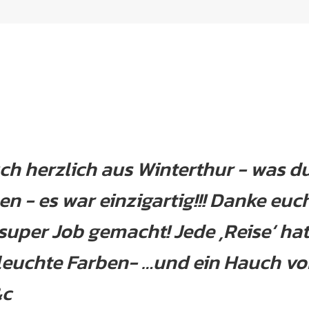
uch herzlich aus Winterthur - was d
 - es war einzigartig!!! Danke euch
 super Job gemacht! Jede ‚Reise‘ ha
d leuchte Farben- …und ein Hauch v
&c