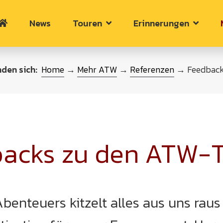
News
Touren
Erinnerungen
nden sich:
Home
→
Mehr ATW
→
Referenzen
→ Feedback
acks zu den ATW-
benteuers kitzelt alles aus uns rau