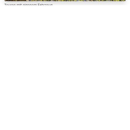
Touren mit eigenem Fahrzeug
Reisetraum - Traumreise
01. 10 2027 - 30. 11 2027
Mehrere Teams haben bereits den Wunsch nach einer Sahara -
Westafrika Rundreise hinterlegt.
Wohin und wie lange die ATW-Tour im Herbst 2027 uns führen
und dauern wird kannst du mitbestimmen. Teile uns deine
Wünsche jetzt mit!
Ich will mehr wissen
Fotos