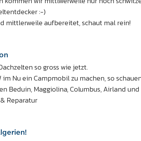
 kommen wir mittlwerweile nur noch schwitze
ltentdecker :-)
d mittlerweile aufbereitet, schaut mal rein!
son
achzelten so gross wie jetzt.
W im Nu ein Campmobil zu machen, so schauen
n Beduin, Maggiolina, Columbus, Airland und
 & Reparatur
lgerien!