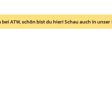
bei ATW, schön bist du hier! Schau auch in unser
4x4 Abenteuer Touren
, Offroad
G
Reisen, 4WD Expeditionen,
Abenteuerurlaub mit
Geländewagen, Selbstfahr-
Touren, Offroad-Abenteuer,
Sahara Touren, Afrika Touren,
Wüstenexpedition mit