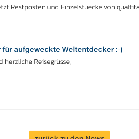
tzt Restposten und Einzelstuecke von qualtit
r für aufgeweckte Weltentdecker :-)
 herzliche Reisegrüsse,
zurück zu den News