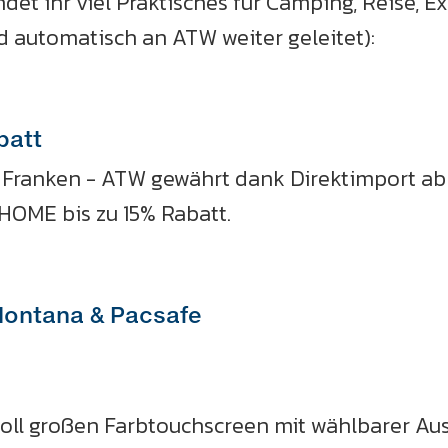
det ihr viel Praktisches für Camping, Reise, 
d automatisch an ATW weiter geleitet):
batt
 Franken - ATW gewährt dank Direktimport ab s
HOME bis zu 15% Rabatt.
Montana & Pacsafe
oll großen Farbtouchscreen mit wählbarer Au