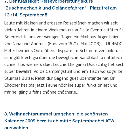
7. Der Klassiker: Reisevorbereitungskurs
'Buschmechanik und Geländefahren' - Platz frei am
13./14. September !!
Leute mit kleinen und grossen Reiseplänen machen wir seit
vielen Jahren in einem Weekendkurs auf alle Eventualitäten fit.
So erreichte uns vor wenigen Tagen ein Mail aus Argentinien
von Nina und Andreas (Kurs vom 16./17. Mai 2008): '...Uf 4600
Meter heimer s'Outo überer Iisplate im Schlamm versänkt u si
sehr glücklech gsi über die bewegleche Sandbläch u natürlech
üchne Tips wiemers duet bruche. Die ganzi Usrüschtig het sech
super bewährt. Vo de Campingstühl und em Tisch wo sogar bi
Sturmäs Burzel Reisli dür Gägend guet überstande hei. Dr
Chocher het bis jetzt i aune höchine super funktioniert und
mir hei gäng u feins chönne chöcherle...'
8. Weihnachtsrummel umgehen: die schönsten
Kalender 2009 bereits ab mitte September bei ATW
auswählen