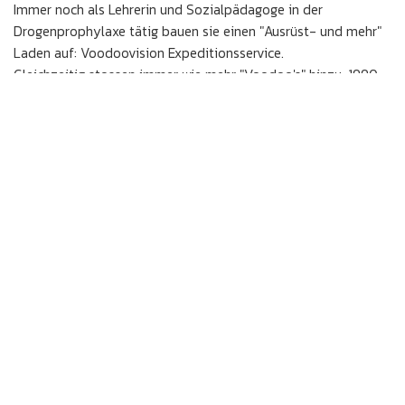
Immer noch als Lehrerin und Sozialpädagoge in der
Drogenprophylaxe tätig bauen sie einen "Ausrüst- und mehr"
Laden auf: Voodoovision Expeditionsservice.
Gleichzeitig stossen immer wie mehr "Voodoo's" hinzu: 1990
Sohn Jan, 1991 Tochter Sina, 1993 Tochter Yaël und 1995 Sohn
Cédric. Ach ja, Voodo's nennt man sie, weil der Hund, der schon
die Afrikareise mitmachte, "Wudu" hiess. Wurde "Wudu" per
rufen gesucht (was fast immer und überall der Fall war), so
überlagerte dieser Ruf die Ruhe aller Anwesenden rund um
Sollberger's. Also wurden sie selber zu "Voodoo's". "Wudu"
himself erlangte das stolze Alter von 15 Jahren.
Im Herbst 1992 startet eine Sahara-Probetour mit
Schwiegermutter, Schwager und Kollegin in die algerische
Sahara. Böse Zungen behaupten das sei ein Test vom "Worst-
Case" gewesen.
Ende des selben Jahres übernimmt Jürg den finanziell
angeschlagenen Atlas Reisebuchladen in Bern. Eine schwierige,