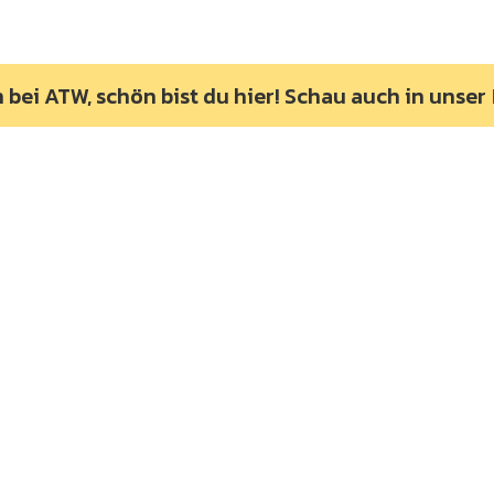
bei ATW, schön bist du hier! Schau auch in unser
4x4 Abenteuer Touren
, Offroad
G
Reisen, 4WD Expeditionen,
Abenteuerurlaub mit
Geländewagen, Selbstfahr-
Touren, Offroad-Abenteuer,
Sahara Touren, Afrika Touren,
Wüstenexpedition mit