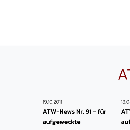
A
19.10.2011
18.0
ATW-News Nr. 91 - für
AT
aufgeweckte
au