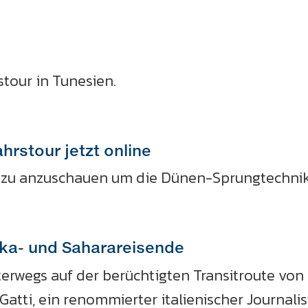
tour in Tunesien.
ahrstour jetzt online
il zu anzuschauen um die Dünen-Sprungtechnike
frika- und Saharareisende
 unterwegs auf der berüchtigten Transitroute vo
o Gatti, ein renommierter italienischer Journali